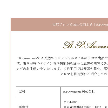
天然アロマでQOLの向上を｜B.P.Arom
B.P.Aromaniaでは天然エッセンシャルオイルのアロマ
す。香りが持つデザイン性や機能性を活かし五感の嗅覚に訴
ングのお手伝いをいたします。ご自宅用では安眠や集中、感
アロマを目的別にご紹介してお
屋号
B.P.Aromania株式会社
〒104-0061
所在地
東京都中央区銀座1丁目22－11