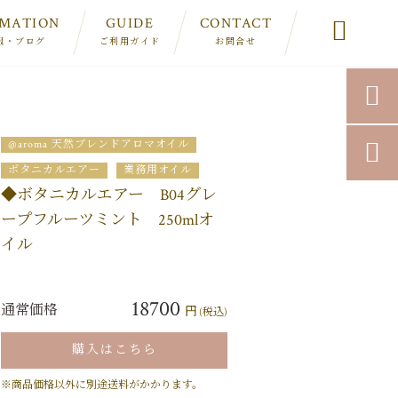
RMATION
GUIDE
CONTACT

報・ブログ
ご利用ガイド
お問合せ

@aroma 天然ブレンドアロマオイル

ボタニカルエアー
業務用オイル
◆ボタニカルエアー B04グレ
ープフルーツミント 250mlオ
イル
18700
通常価格
円
(税込)
購入はこちら
※商品価格以外に別途送料がかかります。