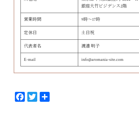
銀座大竹ビジデンス2階
営業時間
9時〜17時
定休日
土日祝
代表者名
渡邉 明子
E-mail
info@aromania-site.com
Fa
T
共
ce
wi
有
bo
tt
ok
er