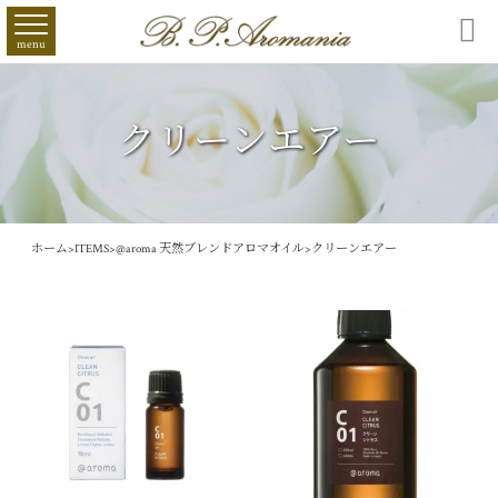

menu
クリーンエアー
ホーム
>
ITEMS
>
@aroma 天然ブレンドアロマオイル
>
クリーンエアー